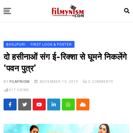
Skip
to
content
HOME
BOLLY
BHOJPURI
FIRST LOOK & POSTER
TELEVISION
दो हसीनाओं संग ई-रिक्शा से घूमने निकलेंगे
BHOJPURI
‘पवन पुत्र’
NEWS ABTAK
BY
FILMYNISM
NOVEMBER 19, 2019
0
COMMENTS
STARRY SIDES
617
VIEWS
MORE
Youtube
LinkedIn
Whatsapp
Cloud