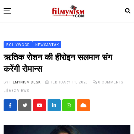
Skip
to
content
HOME
BOLLY
BOLLYWOOD
NEWSABTAK
TELEVISION
ऋतिक रोशन की हीरोइन सलमान संग
BHOJPURI
करेंगी रोमान्स
NEWS ABTAK
BY
FILMYNISM DESK
FEBRUARY 11, 2020
0
COMMENTS
STARRY SIDES
632
VIEWS
MORE
Youtube
LinkedIn
Whatsapp
Cloud