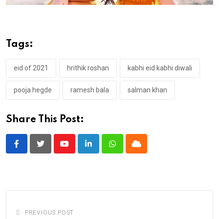
Tags:
eid of 2021
hrithik roshan
kabhi eid kabhi diwali
pooja hegde
ramesh bala
salman khan
Share This Post:
Youtube
LinkedIn
Whatsapp
Cloud
PREVIOUS POST