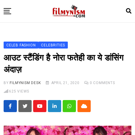
Skip
to
content
HOME
BOLLY
CELEB FASHION
CELEBRITIES
TELEVISION
आउट स्टैंडिंग है नोरा फतेही का ये डांसिंग
BHOJPURI
अंदाज़
NEWS ABTAK
BY
FILMYNISM DESK
APRIL 21, 2020
0
COMMENTS
STARRY SIDES
625
VIEWS
MORE
Youtube
LinkedIn
Whatsapp
Cloud