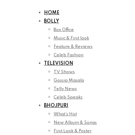
Skip
to
HOME
content
BOLLY
Box Office
Music & First look
Feature & Reviews
Celeb Fashion
TELEVISION
TV Shows
Gossip Masala
Telly News
Celeb Speaks
BHOJPURI
What’s Hot
New Album & Songs
First Look & Poster