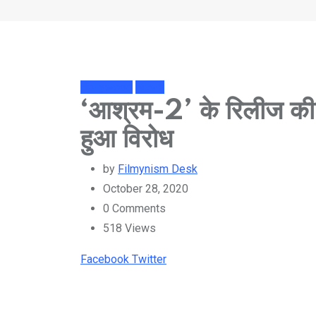
Bollywood
News
‘आश्रम-2’ के रिलीज की 
हुआ विरोध
by
Filmynism Desk
October 28, 2020
0
Comments
518
Views
Youtube
LinkedIn
Whatsapp
Cloud
Facebook
Twitter