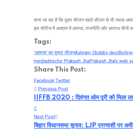
माना जा रहा है कि दूसर सीजन पहले सीजन से भी ज्यादा धमाकेद
इस सीरीज में आश्रम में आस्था, राजनीति और अपराध तीनों का
Tags:
‘आश्रम’ का दूसरा सीजन
Ashram-2
bobby deol
Bollyw
media
director Prakash Jha
Prakash Jha's web se
Share This Post:
Youtube
LinkedIn
Whatsapp
Cloud
Facebook
Twitter
Previous Post
IIFFB 2020 : दिवंगत ओम पुरी को मिला लाइ
Next Post
बिहार विधानसभा चुनाव: LJP प्रत्याशी पर अमी