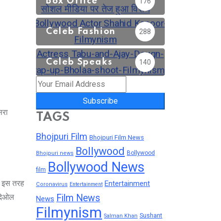
Box Office
176
Celeb Fashion
288
Celeb Speaks
140
Subscribe
सरा
TAGS
Bhojpuri Film
Bhojpuri Film News
Bollywood
Bollywood
Bhojpuri news
Bollywood News
film
ै. इस तरह
Entertainment
Coronavirus
Entertainment
ी देओल
Film News
News
Filmynism
Sushant
Salman Khan