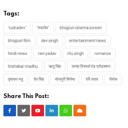
Tags:
'rudradev'
'रुद्रदेव'
bhojpuri cinema screen
bhojpuri film
dev singh
entertainment news
hindi news
ravi yadav
ritu singh
romance
trishakar madhu
ऋतू सिंह
कान्हा पिक्चर्स एंड प्रोडक्शन
तृषाकर मधु
देव सिंह
भोजपुरी सिनेमा
रवि यादव
रोमांस
Share This Post:
Youtube
LinkedIn
Whatsapp
Cloud