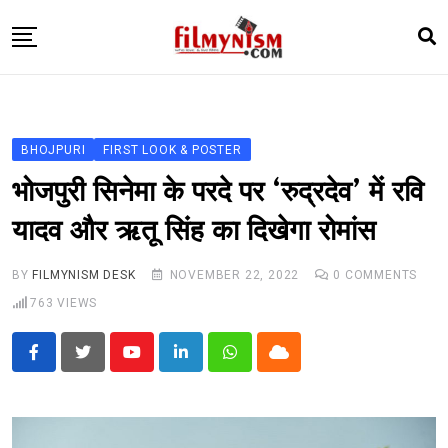
Skip
to
content
HOME
BOLLY
BHOJPURI
FIRST LOOK & POSTER
TELEVISION
भोजपुरी सिनेमा के परदे पर ‘रुद्रदेव’ में रवि
BHOJPURI
यादव और ऋतू सिंह का दिखेगा रोमांस
NEWS ABTAK
BY
FILMYNISM DESK
NOVEMBER 22, 2022
0
COMMENTS
STARRY SIDES
763
VIEWS
MORE
Youtube
LinkedIn
Whatsapp
Cloud