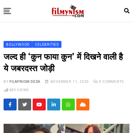
Skip
to
content
HOME
BOLLY
BOLLYWOOD
CELEBRITIES
TELEVISION
जल्द ही ‘कुन फाया कुन’ में दिखने वाली है
BHOJPURI
ये जबरदस्त जोड़ी
NEWS ABTAK
BY
FILMYNISM DESK
NOVEMBER 11, 2020
0
COMMENTS
STARRY SIDES
489
VIEWS
MORE
Youtube
LinkedIn
Whatsapp
Cloud