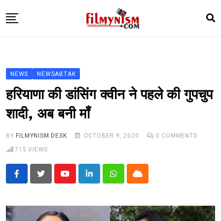
Skip
to
content
HOME
BOLLY
NEWS
NEWSABTAK
TELEVISION
हरियाणा की डांसिंग क्वीन ने पहले की गुपचुप
BHOJPURI
शादी, अब बनी माँ
NEWS ABTAK
BY
FILMYNISM DESK
OCTOBER 9, 2020
0
COMMENTS
STARRY SIDES
715
VIEWS
MORE
Youtube
LinkedIn
Whatsapp
Cloud