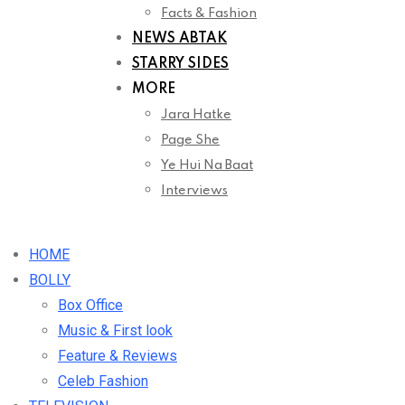
Facts & Fashion
NEWS ABTAK
STARRY SIDES
MORE
Jara Hatke
Page She
Ye Hui Na Baat
Interviews
HOME
BOLLY
Box Office
Music & First look
Feature & Reviews
Celeb Fashion