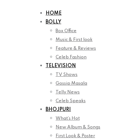
Skip
to
HOME
content
BOLLY
Box Office
Music & First look
Feature & Reviews
Celeb Fashion
TELEVISION
TV Shows
Gossip Masala
Telly News
Celeb Speaks
BHOJPURI
What’s Hot
New Album & Songs
First Look & Poster