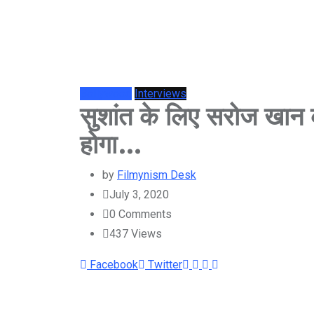
Bollywood
Interviews
सुशांत के लिए सरोज खान 
होगा…
by
Filmynism Desk
July 3, 2020
0
Comments
437
Views
Youtube
LinkedIn
Whatsapp
Cloud
Facebook
Twitter