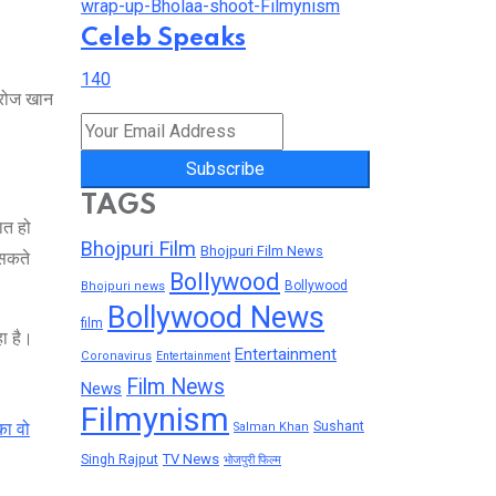
Celeb Speaks
140
सरोज खान
Subscribe
TAGS
ात हो
Bhojpuri Film
Bhojpuri Film News
 सकते
Bollywood
Bollywood
Bhojpuri news
Bollywood News
film
ा है।
Entertainment
Coronavirus
Entertainment
Film News
News
Filmynism
ा वो
Sushant
Salman Khan
TV News
Singh Rajput
भोजपुरी फिल्म