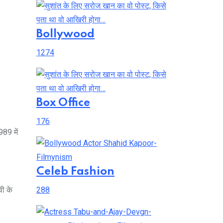
Bollywood
1274
Box Office
176
989 में
Celeb Fashion
वी के
288