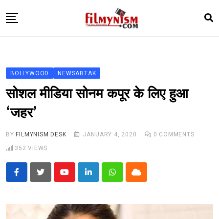
Skip
to
content
HOME
BOLLY
BOLLYWOOD
NEWSABTAK
TELEVISION
सोशल मीडिया सोनम कपूर के लिए हुआ
BHOJPURI
‘जहर’
NEWS ABTAK
BY
FILMYNISM DESK
JANUARY 4, 2020
0
COMMENTS
STARRY SIDES
352
VIEWS
MORE
Youtube
LinkedIn
Whatsapp
Cloud