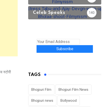
Celeb Speaks
140
Subscribe
व स्टोरी
TAGS
Bhojpuri Film
Bhojpuri Film News
Bhojpuri news
Bollywood