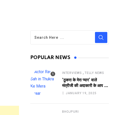
POPULAR NEWS
,
INTERVIEWS
TELLY NEWS
‘ठुकरा के मेरा प्यार’ वाले
मंत्रीजी की अदाकारी के आप भी
हो जाएंगे फैन, यकीं न हो तो
JANUARY 19, 2025
देखिये रवि साह की दमदार
भूमिका
BHOJPURI