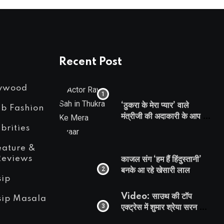
Recent Post
lywood
‘ठुकरा के मेरा प्यार’ वाले
eb Fashion
मंत्रीजी की अदाकारी के आप भी
हो जाएंगे फैन, यकीं न हो तो
brities
देखिये रवि साह की दमदार
eature &
भूमिका
Reviews
काजल संग ‘हम हैं हिंदुस्तानी’
बनके आ रहे खेसारी लाल
sip
Video: साउथ की टॉप
sip Masala
एक्ट्रेस में शुमार श्रेया सरन का
सेक्सी लिपलॉक