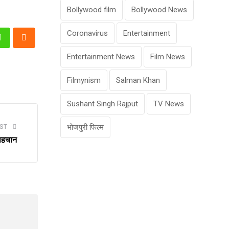
Bollywood film
Bollywood News
Coronavirus
Entertainment
n
Whatsapp
Cloud
Entertainment News
Film News
Filmynism
Salman Khan
Sushant Singh Rajput
TV News
भोजपुरी फिल्म
ST
 पहचान