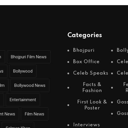
Categories
Bhojpuri
Bol
m
Bhojpuri Film News
Box Office
Cel
ws
Bollywood
Celeb Speaks
Cele
Facts &
F
ilm
Bollywood News
Fashion
Entertainment
First Look &
Gos
Poster
Gos
ent News
Film News
Interviews