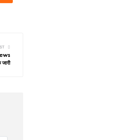
tsapp
Cloud
ST
 News
 जारी