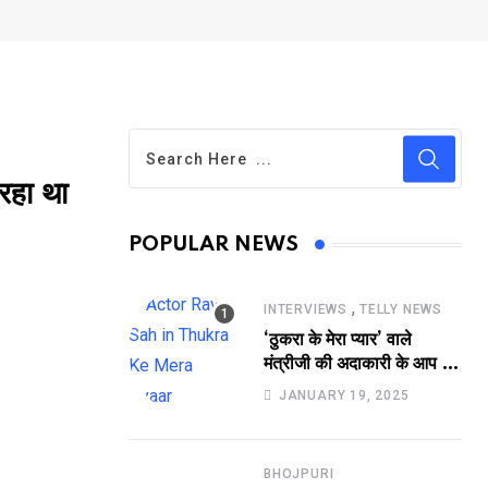
रहा था
POPULAR NEWS
,
INTERVIEWS
TELLY NEWS
‘ठुकरा के मेरा प्यार’ वाले
मंत्रीजी की अदाकारी के आप भी
हो जाएंगे फैन, यकीं न हो तो
JANUARY 19, 2025
देखिये रवि साह की दमदार
भूमिका
BHOJPURI