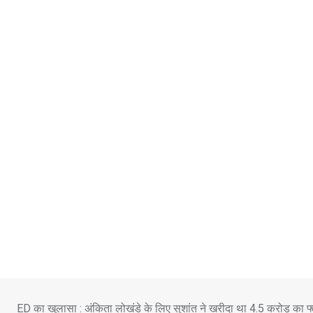
Skip
to
content
ED का खुलासा : अंकिता लोखंडे के लिए सुशांत ने खरीदा था 4.5 करोड़ का फ