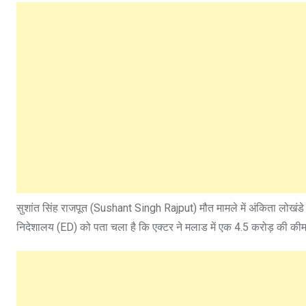
सुशांत सिंह राजपूत (Sushant Singh Rajput) मौत मामले में अंकिता लोखंडे
निदेशालय (ED) को पता चला है कि एक्टर ने मलाड में एक 4.5 करोड़ की कीमत