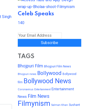
Celeb Speaks
t Singh
140
Subscribe
TAGS
Bhojpuri Film
Bhojpuri Film News
Bollywood
Bollywood
Bhojpuri news
Bollywood News
film
Entertainment
Coronavirus
Entertainment
Film News
News
Filmynism
Sushant
Salman Khan