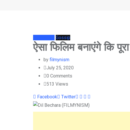
Bollywood
Gossip
ऐसा फिलिम बनाएंगे कि पूर
by
filmynism
July 25, 2020
0
Comments
513
Views
Youtube
LinkedIn
Whatsapp
Cloud
Facebook
Twitter