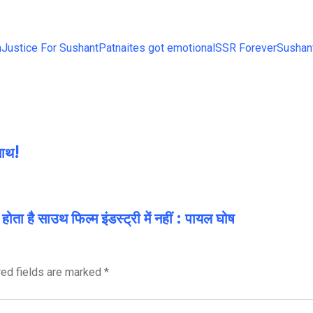
m
Justice For Sushant
Patnaites got emotional
SSR Forever
Sushan
साथ!
ें होता है साउथ फिल्म इंडस्ट्री में नहीं : पायल घोष
red fields are marked
*