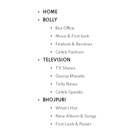
Skip
to
HOME
content
BOLLY
Box Office
Music & First look
Feature & Reviews
Celeb Fashion
TELEVISION
TV Shows
Gossip Masala
Telly News
Celeb Speaks
BHOJPURI
What’s Hot
New Album & Songs
First Look & Poster