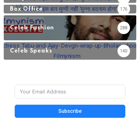
Box Office
176
Celeb Fashion
288
Celeb Speaks
140
Subscribe