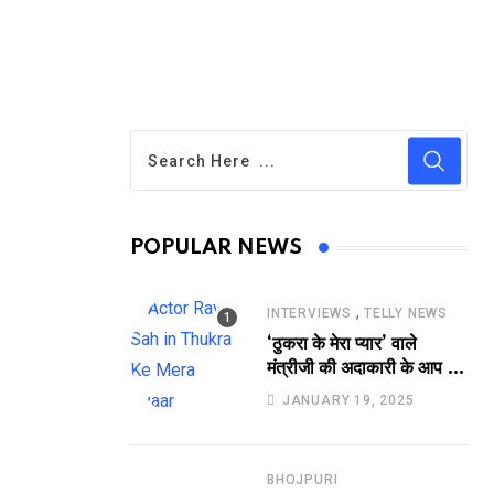
POPULAR NEWS
,
INTERVIEWS
TELLY NEWS
‘ठुकरा के मेरा प्यार’ वाले
मंत्रीजी की अदाकारी के आप भी
हो जाएंगे फैन, यकीं न हो तो
JANUARY 19, 2025
देखिये रवि साह की दमदार
भूमिका
BHOJPURI