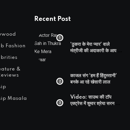
Recent Post
lywood
‘ठुकरा के मेरा प्यार’ वाले
eb Fashion
मंत्रीजी की अदाकारी के आप भी
हो जाएंगे फैन, यकीं न हो तो
brities
देखिये रवि साह की दमदार
eature &
भूमिका
Reviews
काजल संग ‘हम हैं हिंदुस्तानी’
बनके आ रहे खेसारी लाल
sip
Video: साउथ की टॉप
sip Masala
एक्ट्रेस में शुमार श्रेया सरन का
सेक्सी लिपलॉक