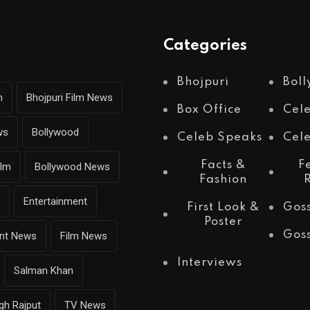
Categories
Bhojpuri
Bol
m
Bhojpuri Film News
Box Office
Cel
ws
Bollywood
Celeb Speaks
Cele
Facts &
F
ilm
Bollywood News
Fashion
Entertainment
First Look &
Gos
Poster
Gos
ent News
Film News
Interviews
Salman Khan
gh Rajput
TV News