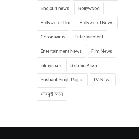
Bhojpuri news
Bollywood
Bollywood film
Bollywood News
Coronavirus
Entertainment
Entertainment News
Film News
Filmynism
Salman Khan
Sushant Singh Rajput
TV News
भोजपुरी फिल्म