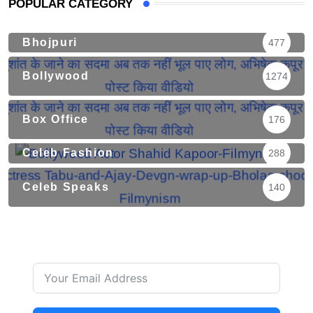
POPULAR CATEGORY
Bhojpuri
477
Bollywood
1274
Box Office
176
Celeb Fashion
288
Celeb Speaks
140