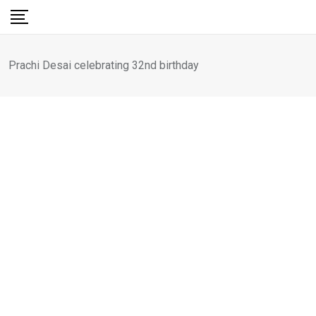
Skip
to
content
Prachi Desai celebrating 32nd birthday