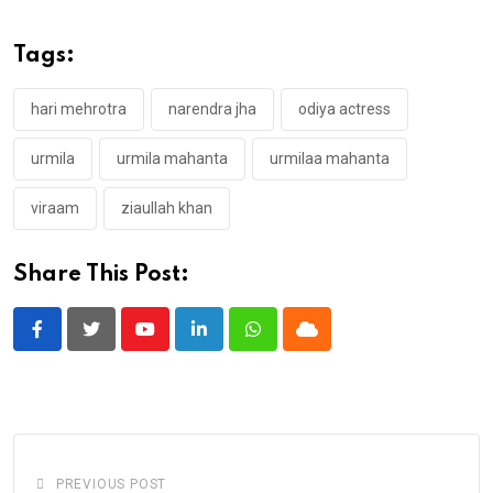
Tags:
hari mehrotra
narendra jha
odiya actress
urmila
urmila mahanta
urmilaa mahanta
viraam
ziaullah khan
Share This Post:
Youtube
LinkedIn
Whatsapp
Cloud
PREVIOUS POST