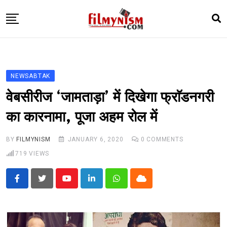
Skip
to
content
HOME
BOLLY
NEWSABTAK
TELEVISION
वेबसीरीज ‘जामताड़ा’ में दिखेगा फ्राॅडनगरी
BHOJPURI
का कारनामा, पूजा अहम रोल में
NEWS ABTAK
BY
FILMYNISM
JANUARY 6, 2020
0
COMMENTS
STARRY SIDES
719
VIEWS
MORE
Youtube
LinkedIn
Whatsapp
Cloud