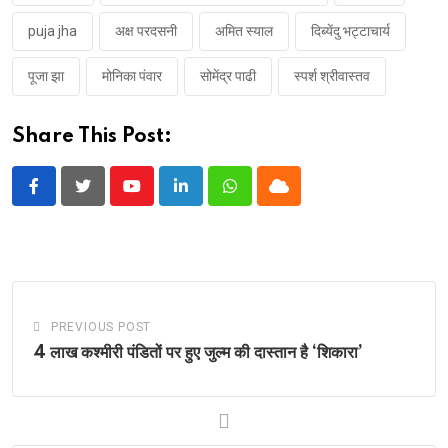
puja jha
अक्ष परदसनी
अमित स्याल
दिब्येंदु भट्टाचार्य
पूजा झा
मोनिका पंवार
सोमेंद्र पाढी
स्पर्श श्रीवास्तव
Share This Post:
Youtube
LinkedIn
Whatsapp
Cloud
PREVIOUS POST
4 लाख कश्मीरी पंडितों पर हुए जुल्म की दास्तान है ‘शिकारा’