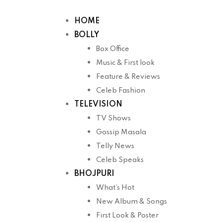
Skip
to
HOME
content
BOLLY
Box Office
Music & First look
Feature & Reviews
Celeb Fashion
TELEVISION
TV Shows
Gossip Masala
Telly News
Celeb Speaks
BHOJPURI
What’s Hot
New Album & Songs
First Look & Poster