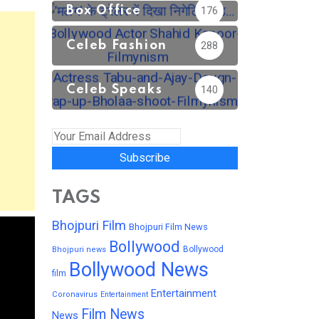
Box Office
176
Celeb Fashion
288
Celeb Speaks
140
Subscribe
TAGS
Bhojpuri Film
Bhojpuri Film News
Bollywood
Bollywood
Bhojpuri news
Bollywood News
film
Entertainment
Coronavirus
Entertainment
Film News
News