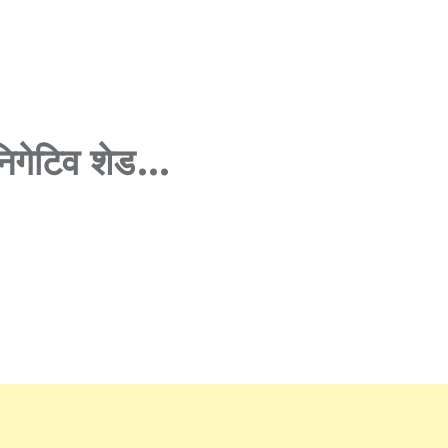
 निगेटिव शेड…