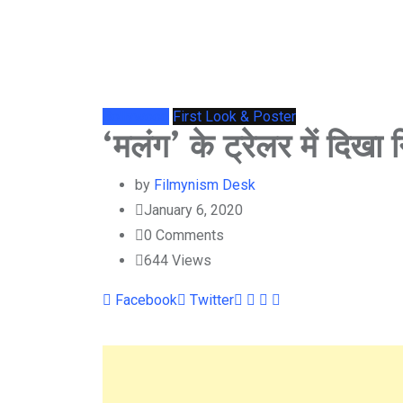
Bollywood
First Look & Poster
‘मलंग’ के ट्रेलर में दिखा
by
Filmynism Desk
January 6, 2020
0
Comments
644
Views
Youtube
LinkedIn
Whatsapp
Cloud
Facebook
Twitter