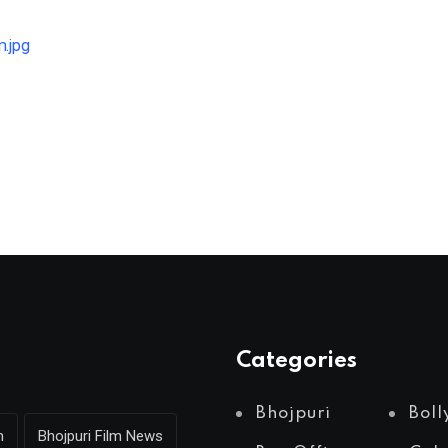
Categories
Bhojpuri
Bol
m
Bhojpuri Film News