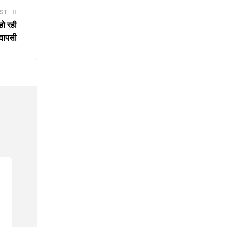
ST
हो रही
वापसी