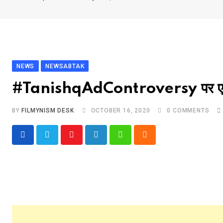
NEWS
NEWSABTAK
#TanishqAdControversy पर एक्टर की
BY
FILMYNISM DESK
OCTOBER 16, 2020
0
COMMENTS
Youtube
LinkedIn
Whatsapp
Cloud