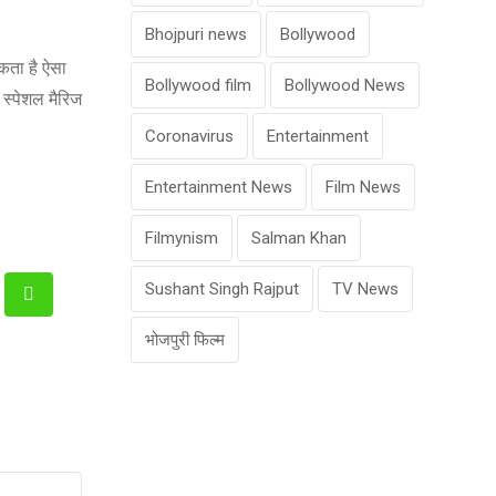
Bhojpuri news
Bollywood
कता है ऐसा
Bollywood film
Bollywood News
 स्पेशल मैरिज
Coronavirus
Entertainment
Entertainment News
Film News
Filmynism
Salman Khan
Sushant Singh Rajput
TV News
kedIn
Whatsapp
भोजपुरी फिल्म