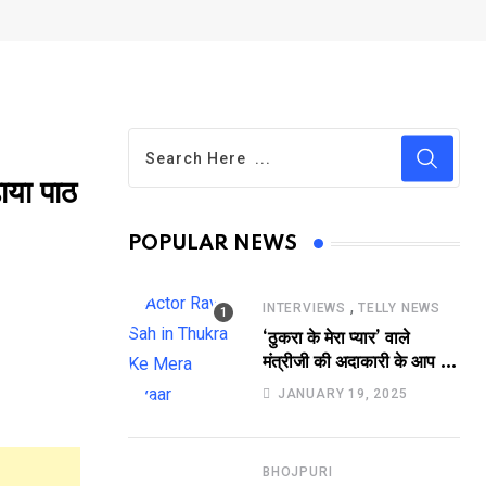
या पाठ
POPULAR NEWS
,
INTERVIEWS
TELLY NEWS
‘ठुकरा के मेरा प्यार’ वाले
मंत्रीजी की अदाकारी के आप भी
हो जाएंगे फैन, यकीं न हो तो
JANUARY 19, 2025
देखिये रवि साह की दमदार
भूमिका
BHOJPURI