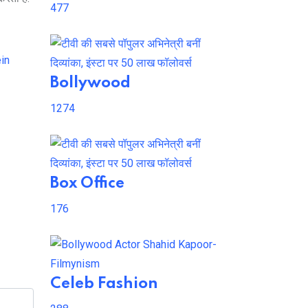
477
in
Bollywood
1274
Box Office
176
Celeb Fashion