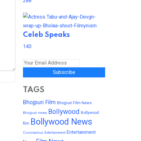
288
Celeb Speaks
140
Subscribe
TAGS
Bhojpuri Film
Bhojpuri Film News
Bollywood
Bollywood
Bhojpuri news
Bollywood News
film
Entertainment
Coronavirus
Entertainment