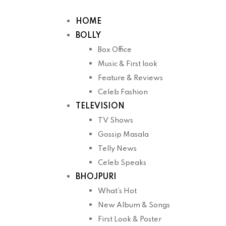
Skip
to
HOME
content
BOLLY
Box Office
Music & First look
Feature & Reviews
Celeb Fashion
TELEVISION
TV Shows
Gossip Masala
Telly News
Celeb Speaks
BHOJPURI
What’s Hot
New Album & Songs
First Look & Poster