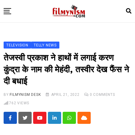
Skip
to
content
HOME
BOLLY
TELEVISION
TELLY NEWS
TELEVISION
तेजस्वी प्रकाश ने हाथों में लगाई करण
BHOJPURI
कुंद्रा के नाम की मेहंदी, तस्वीर देख फैंस ने
NEWS ABTAK
दी बधाई
STARRY SIDES
MORE
BY
FILMYNISM DESK
APRIL 21, 2022
0
COMMENTS
762
VIEWS
Youtube
LinkedIn
Whatsapp
Cloud