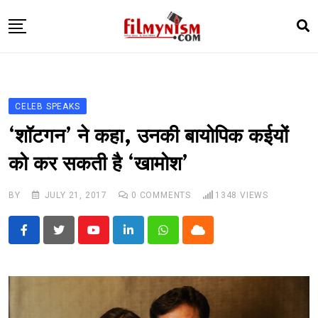
Skip
to
content
HOME
BOLLY
CELEB SPEAKS
TELEVISION
‘शॉटगन’ ने कहा, उनकी बायोपिक कईयों
BHOJPURI
को कर सकती है ‘खामोश’
NEWS ABTAK
BY
JULY 21, 2017
0
COMMENTS
1348
VIEWS
STARRY SIDES
MORE
Youtube
LinkedIn
Whatsapp
Cloud