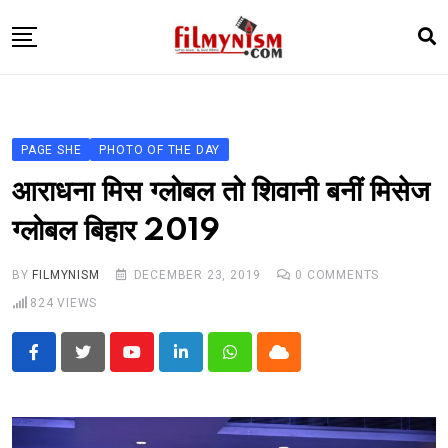
Skip
to
content
HOME
BOLLY
PAGE SHE
PHOTO OF THE DAY
TELEVISION
आराधना मिस ग्लोबल तो शिवानी बनीं मिसेज
BHOJPURI
ग्लोबल बिहार 2019
NEWS ABTAK
BY
FILMYNISM
DECEMBER 23, 2019
0
COMMENTS
STARRY SIDES
824
VIEWS
MORE
Youtube
LinkedIn
Whatsapp
Cloud