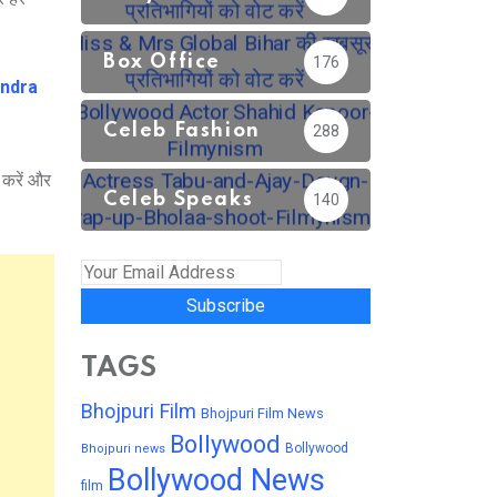
Box Office
176
andra
Celeb Fashion
288
 करें और
Celeb Speaks
140
Subscribe
TAGS
Bhojpuri Film
Bhojpuri Film News
Bollywood
Bollywood
Bhojpuri news
Bollywood News
film