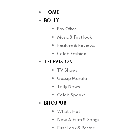
Skip
to
HOME
content
BOLLY
Box Office
Music & First look
Feature & Reviews
Celeb Fashion
TELEVISION
TV Shows
Gossip Masala
Telly News
Celeb Speaks
BHOJPURI
What’s Hot
New Album & Songs
First Look & Poster