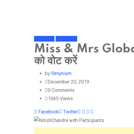
Page She
Stary Side
Miss & Mrs Global B
को वोट करें
by
filmynism
December 20, 2019
0
Comments
1065
Views
Youtube
LinkedIn
Whatsapp
Cloud
Facebook
Twitter