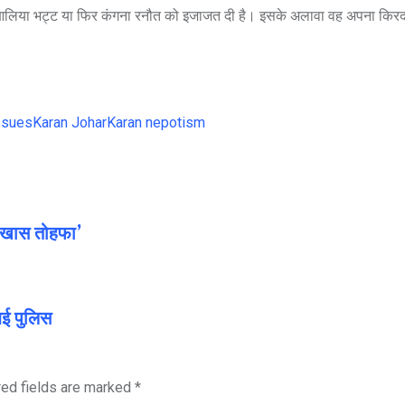
 आलिया भट्ट या फिर कंगना रनौत को इजाजत दी है। इसके अलावा वह अपना किरद
ssues
Karan Johar
Karan nepotism
 ‘खास तोहफा’
ंबई पुलिस
red fields are marked
*