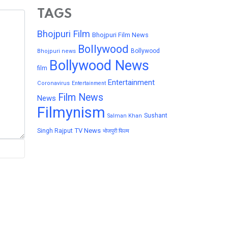
TAGS
Bhojpuri Film
Bhojpuri Film News
Bollywood
Bollywood
Bhojpuri news
Bollywood News
film
Entertainment
Coronavirus
Entertainment
Film News
News
Filmynism
Sushant
Salman Khan
TV News
Singh Rajput
भोजपुरी फिल्म