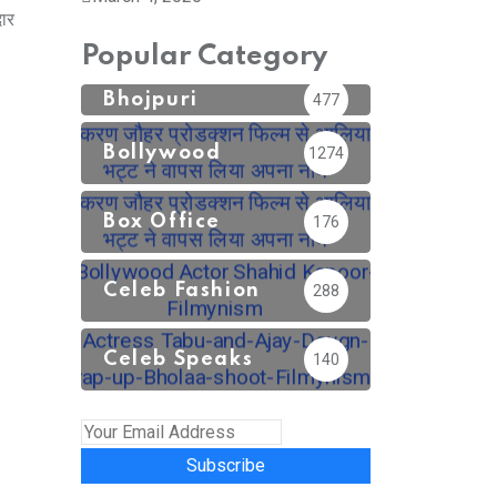
ार
Popular Category
Bhojpuri
477
Bollywood
1274
Box Office
176
Celeb Fashion
288
Celeb Speaks
140
Subscribe