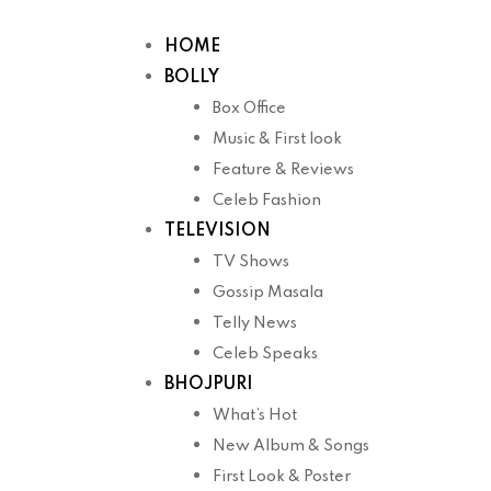
Skip
to
HOME
content
BOLLY
Box Office
Music & First look
Feature & Reviews
Celeb Fashion
TELEVISION
TV Shows
Gossip Masala
Telly News
Celeb Speaks
BHOJPURI
What’s Hot
New Album & Songs
First Look & Poster