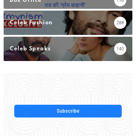
Box Office
176
Celeb Fashion
288
Celeb Speaks
140
Subscribe