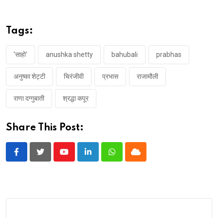
Tags:
'साहो'
anushka shetty
bahubali
prabhas
अनुष्का शेट्टी
चिरंजीवी
प्रभास
राजामौली
राणा दग्गुबाती
श्रद्धा कपूर
Share This Post:
Youtube
LinkedIn
Whatsapp
Cloud