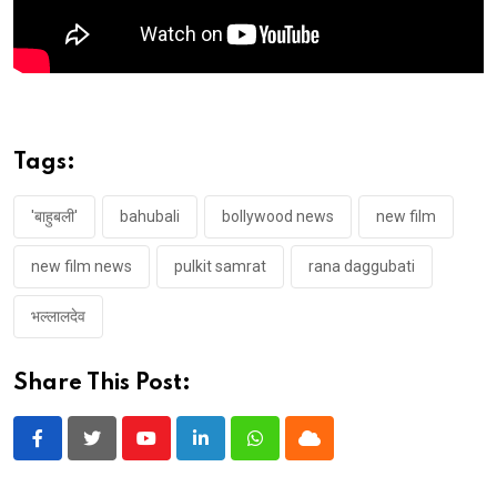
Tags:
'बाहुबली'
bahubali
bollywood news
new film
new film news
pulkit samrat
rana daggubati
भल्लालदेव
Share This Post:
Youtube
LinkedIn
Whatsapp
Cloud