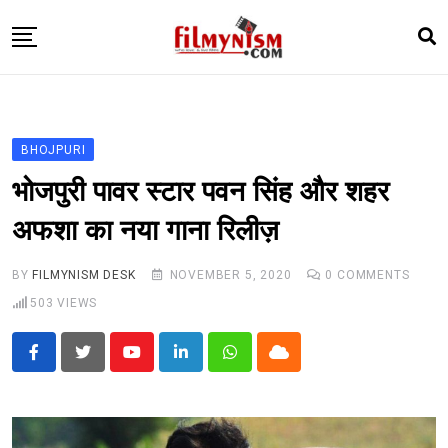
Skip
to
content
HOME
BOLLY
BHOJPURI
TELEVISION
भोजपुरी पावर स्टार पवन सिंह और शहर
BHOJPURI
अफशा का नया गाना रिलीज़
NEWS ABTAK
BY
FILMYNISM DESK
NOVEMBER 5, 2020
0
COMMENTS
STARRY SIDES
503
VIEWS
MORE
Youtube
LinkedIn
Whatsapp
Cloud