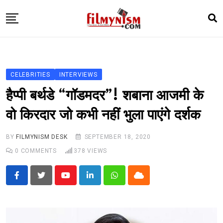
Skip
to
content
HOME
BOLLY
CELEBRITIES
INTERVIEWS
TELEVISION
हैप्पी बर्थडे “गॉडमदर”! शबाना आजमी के
BHOJPURI
वो किरदार जो कभी नहीं भुला पाएंगे दर्शक
NEWS ABTAK
BY
FILMYNISM DESK
SEPTEMBER 18, 2020
STARRY SIDES
0
COMMENTS
378
VIEWS
MORE
Youtube
LinkedIn
Whatsapp
Cloud