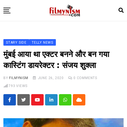
Skip
to
content
HOME
BOLLY
STARY SIDE
TELLY NEWS
TELEVISION
मुंबई आया था एक्टर बनने और बन गया
BHOJPURI
कास्टिंग डायरेक्टर : संजय शुक्ला
NEWS ABTAK
BY
FILMYNISM
JUNE 26, 2020
0
COMMENTS
STARRY SIDES
793
VIEWS
MORE
Youtube
LinkedIn
Whatsapp
Cloud