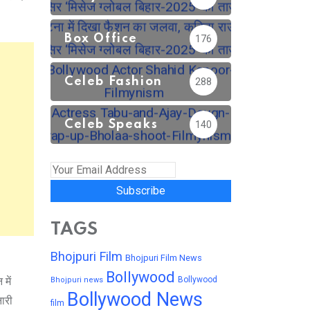
Box Office
176
Celeb Fashion
288
Celeb Speaks
140
Subscribe
TAGS
Bhojpuri Film
Bhojpuri Film News
Bollywood
में
Bollywood
Bhojpuri news
Bollywood News
नारी
film