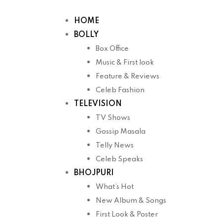
Skip
to
HOME
content
BOLLY
Box Office
Music & First look
Feature & Reviews
Celeb Fashion
TELEVISION
TV Shows
Gossip Masala
Telly News
Celeb Speaks
BHOJPURI
What’s Hot
New Album & Songs
First Look & Poster