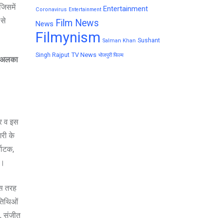
जिसमें
Entertainment
Coronavirus
Entertainment
 से
Film News
News
Filmynism
Sushant
Salman Khan
TV News
Singh Rajput
भोजपुरी फिल्म
ज अलका
नर व इस
गरी के
नाटक,
ं।
िस तरह
अतिथिओं
ा, संजीत