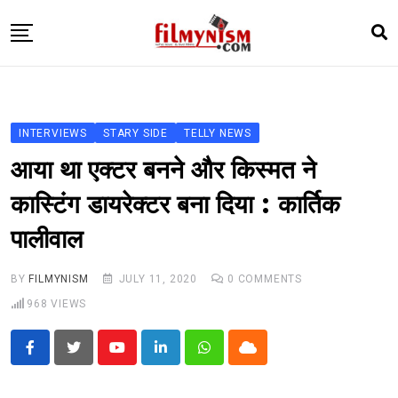
Skip
to
content
HOME
BOLLY
INTERVIEWS
STARY SIDE
TELLY NEWS
TELEVISION
आया था एक्टर बनने और किस्मत ने
BHOJPURI
कास्टिंग डायरेक्टर बना दिया : कार्तिक
NEWS ABTAK
पालीवाल
STARRY SIDES
MORE
BY
FILMYNISM
JULY 11, 2020
0
COMMENTS
968
VIEWS
Youtube
LinkedIn
Whatsapp
Cloud