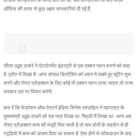
वीडियो कॉन्फ्रेंसिंग के जरिए बात की थी. उस कॉन्फ्रेंसिंग के बाद सीएम
ऑफिस की तरफ से कुछ अहम जानकारियां दी गई हैं.
CM Uddhav Balasaheb Thackeray
सीएम उद्धव ठाकरे ने एंटरटेनमेंट इंडस्ट्री से एक एक्शन प्लान बनाने को कहा
interacted with artiste & producers from
है. ट्वीट में लिखा है- अगर सोशल डिस्टेंसिंग को ध्यान में रखते हुए शूटिंग शुरू
the entertainment industry, especially
करने और पोस्ट प्रोडक्शन के लिए कोई भी एक्शन प्लान लाया जाएगा तो राज्य
Marathi film, theatre & television series
सरकार उस पर विचार करेगी.
via video conference today.
— CMO Maharashtra
बता दें कि फेडरेशन ऑफ वेस्टर्न इंडिया सिनेमा एमप्लॉइज ने महाराष्ट्र के
(@CMOMaharashtra)
May 20, 2020
मुख्यमंत्री उद्धव ठाकरे को एक पत्र लिखा था. चिट्ठी में लिखा था- अगर अब
पोस्ट प्रोडक्शन काम की मंजूरी मिल जाती है तो कम लोगों के सहयोग से ही
स्टूडियो में काम को अंजाम दिया जा सकता है. ऐसा होने से लॉकडाउन के बाद