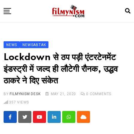
Skip
to
content
HOME
BOLLY
NEWS
NEWSABTAK
TELEVISION
Lockdown से ठप पड़ी एंटरटेनमेंट
BHOJPURI
इंडस्ट्री में जल्द ही लौटेगी रौनक, उद्धव
NEWS ABTAK
ठाकरे ने दिए संकेत
STARRY SIDES
MORE
BY
FILMYNISM DESK
MAY 21, 2020
0
COMMENTS
357
VIEWS
Youtube
LinkedIn
Whatsapp
Cloud