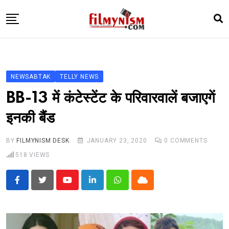
Skip
to
content
HOME
BOLLY
NEWSABTAK
TELLY NEWS
TELEVISION
BB-13 में कंटेस्टेंट के परिवारवालें बजाएगें
BHOJPURI
इनकी बैंड
NEWS ABTAK
BY
FILMYNISM DESK
JANUARY 23, 2020
0
COMMENTS
STARRY SIDES
518
VIEWS
MORE
Youtube
LinkedIn
Whatsapp
Cloud