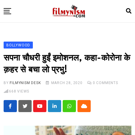
Skip
to
content
HOME
BOLLY
BOLLYWOOD
TELEVISION
सपना चौधरी हुईं इमोशनल, कहा-कोरोना के
BHOJPURI
क़हर से बचा लो प्रभु!
NEWS ABTAK
BY
FILMYNISM DESK
MARCH 28, 2020
0
COMMENTS
STARRY SIDES
668
VIEWS
MORE
Youtube
LinkedIn
Whatsapp
Cloud