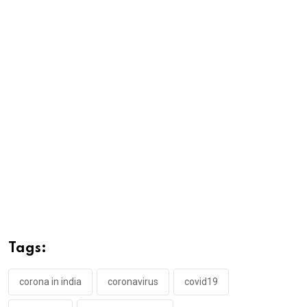
Tags:
corona in india
coronavirus
covid19