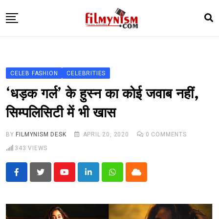
Skip
to
content
HOME
BOLLY
CELEB FASHION
CELEBRITIES
TELEVISION
‘धड़क गर्ल’ के हुस्न का कोई जवाब नहीं,
BHOJPURI
सिम्पलिसिटी में भी खास
NEWS ABTAK
BY
FILMYNISM DESK
APRIL 20, 2020
0
COMMENTS
STARRY SIDES
343
VIEWS
MORE
Youtube
LinkedIn
Whatsapp
Cloud