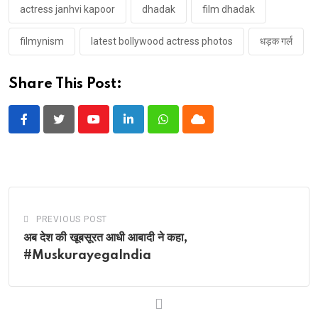
actress janhvi kapoor
dhadak
film dhadak
filmynism
latest bollywood actress photos
धड़क गर्ल
Share This Post:
Youtube
LinkedIn
Whatsapp
Cloud
PREVIOUS POST
अब देश की खूबसूरत आधी आबादी ने कहा,
#MuskurayegaIndia