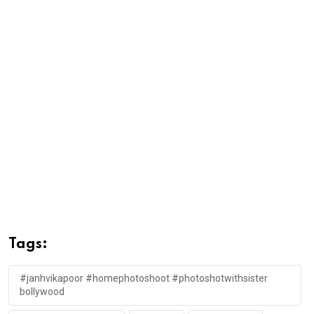
Tags:
#janhvikapoor #homephotoshoot #photoshotwithsister
bollywood