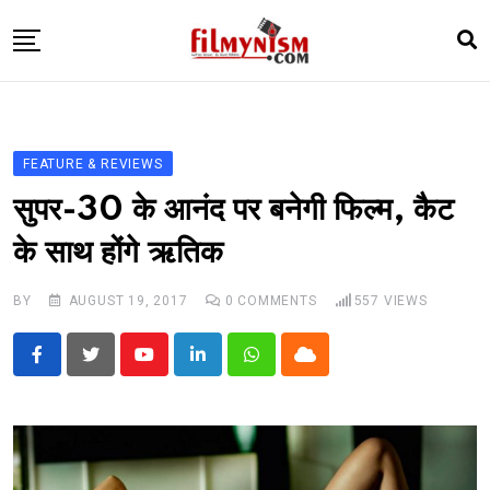
Skip
to
content
HOME
BOLLY
FEATURE & REVIEWS
TELEVISION
सुपर-30 के आनंद पर बनेगी फिल्म, कैट
BHOJPURI
के साथ होंगे ऋतिक
NEWS ABTAK
BY
AUGUST 19, 2017
0
COMMENTS
557
VIEWS
STARRY SIDES
MORE
Youtube
LinkedIn
Whatsapp
Cloud