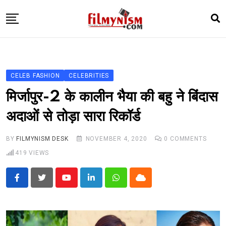
Skip
to
content
HOME
BOLLY
CELEB FASHION
CELEBRITIES
TELEVISION
मिर्जापुर-2 के कालीन भैया की बहु ने बिंदास
BHOJPURI
अदाओं से तोड़ा सारा रिकॉर्ड
NEWS ABTAK
BY
FILMYNISM DESK
NOVEMBER 4, 2020
0
COMMENTS
STARRY SIDES
419
VIEWS
MORE
Youtube
LinkedIn
Whatsapp
Cloud