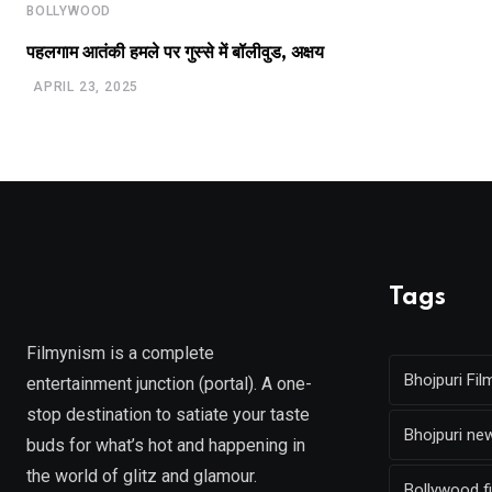
BOLLYWOOD
पहलगाम आतंकी हमले पर गुस्से में बॉलीवुड, अक्षय
APRIL 23, 2025
Tags
Filmynism is a complete
Bhojpuri Fil
entertainment junction (portal). A one-
stop destination to satiate your taste
Bhojpuri ne
buds for what’s hot and happening in
the world of glitz and glamour.
Bollywood f