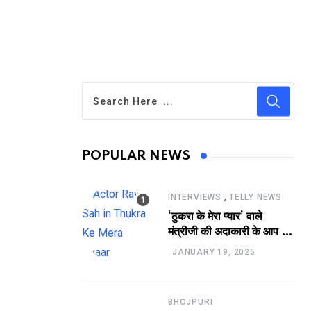
POPULAR NEWS
,
INTERVIEWS
TELLY NEWS
‘ठुकरा के मेरा प्यार’ वाले
मंत्रीजी की अदाकारी के आप भी
हो जाएंगे फैन, यकीं न हो तो
JANUARY 19, 2025
देखिये रवि साह की दमदार
भूमिका
BHOJPURI