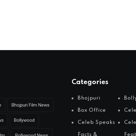
Categories
Bhojpuri
Bol
m
Bhojpuri Film News
Box Office
Cel
ws
Bollywood
Celeb Speaks
Cele
Facts &
Fea
ilm
Bollywood News