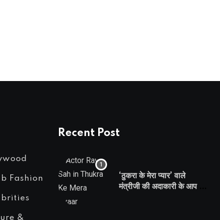
BOLLYWOOD
‘बिहारियत’ को लेकर चेतन भगत व सिद्धार्थ मल्होत्रा
MARCH 25, 2025
Recent Post
lywood
‘ठुकरा के मेरा प्यार’ वाले
eb Fashion
मंत्रीजी की अदाकारी के आप भी
हो जाएंगे फैन, यकीं न हो तो
brities
देखिये रवि साह की दमदार
ture &
भूमिका