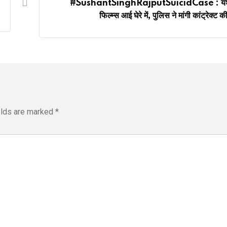
#SushantSinghRajputSuicidCase : यश
फिल्म्स आई घेरे में, पुलिस ने मांगी कांट्रेक्ट 
elds are marked
*