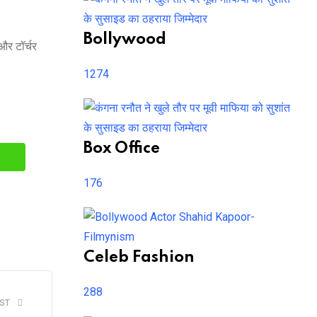
Bollywood
और टॉर्चर
1274
Box Office
edIn
Whatsapp
176
Celeb Fashion
288
ST