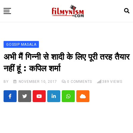
Skip
to
content
HOME
BOLLY
GOSSIP MASALA
TELEVISION
अभी मैं गिन्नी से शादी के लिए पूरी तरह तैयार
BHOJPURI
नहीं हूं : कपिल शर्मा
NEWS ABTAK
BY
NOVEMBER 10, 2017
0
COMMENTS
389
VIEWS
STARRY SIDES
MORE
Youtube
LinkedIn
Whatsapp
Cloud