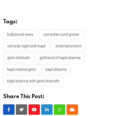
Tags:
bollywood news
comedian sunil grover
comedy night with kapil
entertainement
ginni chatrath
girlfriend of kapil sharma
kapil maried ginni
kapil sharma
kapil sharma with ginni chatrath
Share This Post:
Youtube
LinkedIn
Whatsapp
Cloud