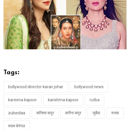
Tags:
bollywood director karan johar
bollywood news
kareena kapoor
karishma kapoor
rutba
zubeidaa
करिश्मा कपूर
करीना कपूर
जुबैदा
रुतबा
श्याम बेनेगल