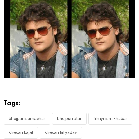
Tags:
bhojpuri samachar
bhojpuri star
filmynism khabar
khesari kajal
khesari lal yadav