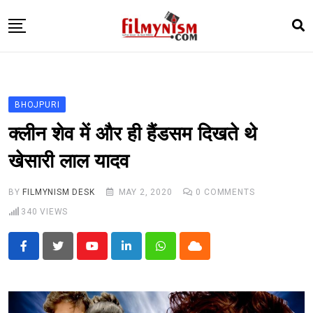
Skip
to
content
HOME
BOLLY
BHOJPURI
TELEVISION
क्लीन शेव में और ही हैंडसम दिखते थे
BHOJPURI
खेसारी लाल यादव
NEWS ABTAK
BY
FILMYNISM DESK
MAY 2, 2020
0
COMMENTS
STARRY SIDES
340
VIEWS
MORE
Youtube
LinkedIn
Whatsapp
Cloud