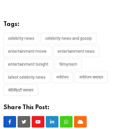
Tags:
celebrity news
celebrity news and gossip
entertainment movie
entertainment news
entertainment tonight
filmynism
latest celebrity news
मनोरंजन
मनोरंजन समाचार
सेलिब्रिटी समाचार
Share This Post:
Youtube
LinkedIn
Whatsapp
Cloud