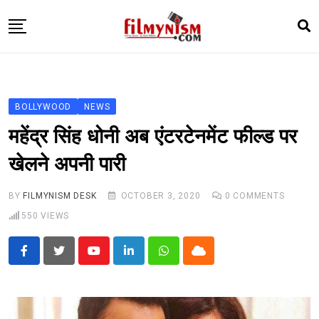
Skip
to
content
HOME
BOLLY
BOLLYWOOD
NEWS
TELEVISION
महेंद्र सिंह धोनी अब एंटरटेनमेंट फील्ड पर
BHOJPURI
खेलने अपनी पारी
NEWS ABTAK
BY
FILMYNISM DESK
OCTOBER 3, 2020
0
COMMENTS
STARRY SIDES
550
VIEWS
MORE
Youtube
LinkedIn
Whatsapp
Cloud