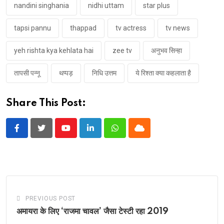
nandini singhania
nidhi uttam
star plus
tapsi pannu
thappad
tv actress
tv news
yeh rishta kya kehlata hai
zee tv
अनुभव सिन्हा
तापसी पन्नू
थप्पड़
निधि उत्तम
ये रिश्ता क्या कहलाता है
Share This Post:
Youtube
LinkedIn
Whatsapp
Cloud
PREVIOUS POST
अमायरा के लिए ‘राजमा चावल’ जैसा टेस्टी रहा 2019