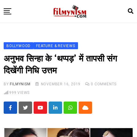
Skip
to
content
HOME
BOLLY
BOLLYWOOD
FEATURE & REVIEWS
TELEVISION
अनुभव सिन्हा के ‘थप्पड़’ में तापसी संग
BHOJPURI
दिखेंगी निधि उत्तम
NEWS ABTAK
BY
FILMYNISM
NOVEMBER 16, 2019
0
COMMENTS
STARRY SIDES
999
VIEWS
MORE
Youtube
LinkedIn
Whatsapp
Cloud