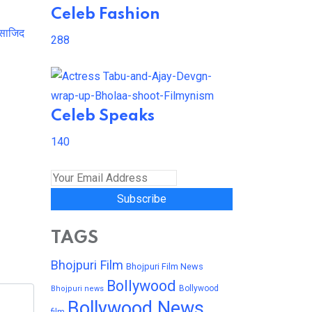
Celeb Fashion
साजिद
288
Celeb Speaks
140
Subscribe
TAGS
Bhojpuri Film
Bhojpuri Film News
Bollywood
Bollywood
Bhojpuri news
Bollywood News