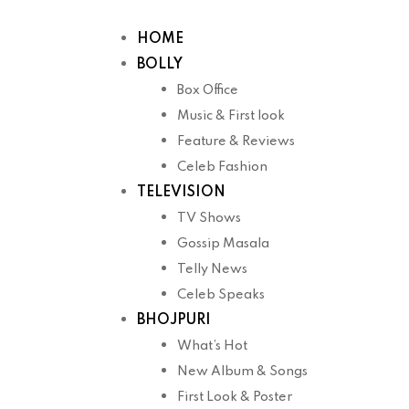
Skip
to
HOME
content
BOLLY
Box Office
Music & First look
Feature & Reviews
Celeb Fashion
TELEVISION
TV Shows
Gossip Masala
Telly News
Celeb Speaks
BHOJPURI
What’s Hot
New Album & Songs
First Look & Poster