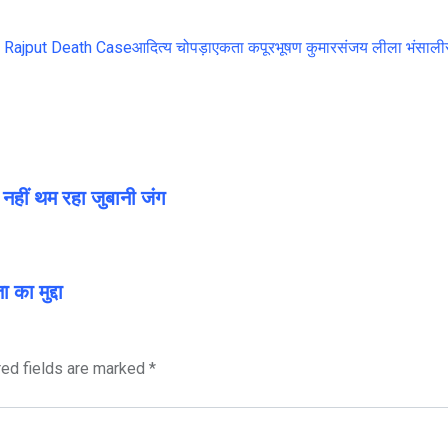
 Rajput Death Case
आदित्य चोपड़ा
एकता कपूर
भूषण कुमार
संजय लीला भंसाली
नहीं थम रहा जुबानी जंग
का मुद्दा
red fields are marked
*