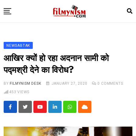
Skip
to
content
HOME
BOLLY
NEWSABTAK
TELEVISION
आखिर क्यों हो रहा अदनान सामी को
BHOJPURI
पद्मश्री देने का विरोध?
NEWS ABTAK
BY
FILMYNISM DESK
JANUARY 27, 2020
0
COMMENTS
STARRY SIDES
453
VIEWS
MORE
Youtube
LinkedIn
Whatsapp
Cloud