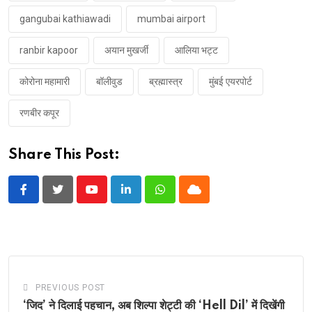
gangubai kathiawadi
mumbai airport
ranbir kapoor
अयान मुखर्जी
आलिया भट्ट
कोरोना महामारी
बॉलीवुड
ब्रह्मास्त्र
मुंबई एयरपोर्ट
रणबीर कपूर
Share This Post:
Youtube
LinkedIn
Whatsapp
Cloud
PREVIOUS POST
‘जिद’ ने दिलाई पहचान, अब शिल्पा शेट्टी की ‘Hell Dil’ में दिखेंगी