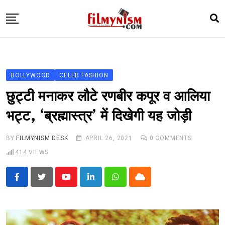
Skip
to
content
HOME
BOLLY
BOLLYWOOD
CELEB FASHION
TELEVISION
छुट्टी मनाकर लौटे रणबीर कपूर व आलिया
BHOJPURI
भट्ट, ‘ब्रह्मास्त्र’ में दिखेगी यह जोड़ी
NEWS ABTAK
BY
FILMYNISM DESK
APRIL 26, 2021
0
COMMENTS
STARRY SIDES
414
VIEWS
MORE
Youtube
LinkedIn
Whatsapp
Cloud